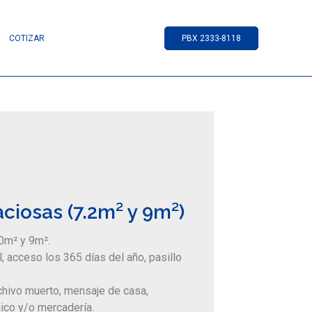
COTIZAR
PBX 2333-8118
iosas (7.2m² y 9m²)
0m² y 9m².
, acceso los 365 días del año, pasillo
chivo muerto, mensaje de casa,
nico y/o mercadería.