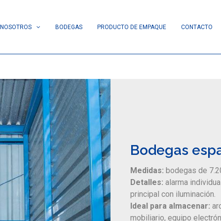
NOSOTROS
BODEGAS
PRODUCTO DE EMPAQUE
CONTACTO
Bodegas espac
Medidas:
bodegas de 7.2
Detalles:
alarma individual
principal con iluminación.
Ideal para almacenar:
ar
mobiliario, equipo electró