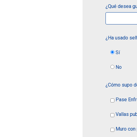
¿Qué desea gu
¿Ha usado self
Sí
No
¿Cómo supo de
Pase Enfr
Vallas pub
Muro con 